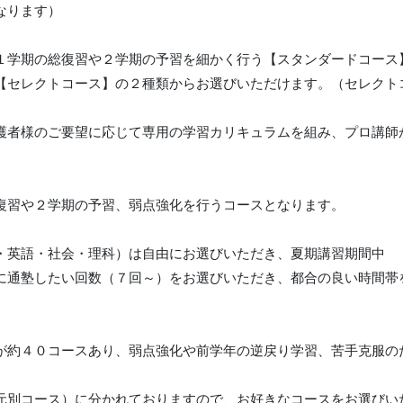
なります）
１学期の総復習や２学期の予習を細かく行う【スタンダードコース
【セレクトコース】の２種類からお選びいただけます。（セレクト
護者様のご要望に応じて専用の学習カリキュラムを組み、プロ講師
復習や２学期の予習、弱点強化を行うコースとなります。
・英語・社会・理科）は自由にお選びいただき、夏期講習期間中
に通塾したい回数（７回～）をお選びいただき、都合の良い時間帯
が約４０コースあり、弱点強化や前学年の逆戻り学習、苦手克服の
元別コース）に分かれておりますので、お好きなコースをお選びい