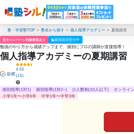
塾・学習塾TOP
塾名から探す
個人指導アカデミー
夏期講習
夏期講習受付中
キャンペーン対象教室あり
勉強のやり方から成績アップまで、個別にプロの講師が直接指導！
個人指導アカデミーの夏期講習
4.55
(15)
個別指導(1対1)
個別指導(1対2~)
少人数制(10人以下)
オンライ
小学1年〜小学6年
中学1年〜中学3年