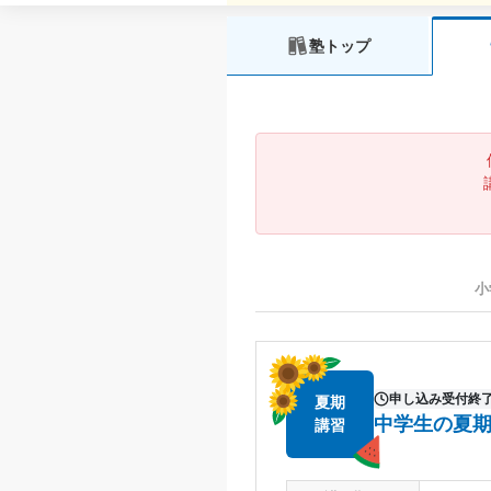
塾トップ
小
申し込み受付終
夏期
中学生の夏
講習