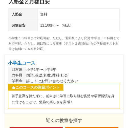
入塾金と月額目安
入塾金
無料
月額目安
12,100円 〜 （税込）
小学生：５科目まで対応可能。ただし、週回数により変更 中学生：５科目まで
対応可能。ただし、週回数により変更（テスト２週間前からの学校別テスト対
策は無料にて５科目対応）
小学生コース
小学1年〜小学6年
対象
国語,英語,算数,理科,社会
科目
詳しくはお問い合わせください
料金
このコースの注目ポイント
苦手意識を持たずに、前向きに学習に取り組む姿勢や学習習慣を身
に付けることで、勉強の楽しさを実感！
近くの教室を探す