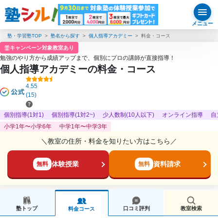
メニュー
塾・学習塾TOP
塾名から探す
個人指導アカデミー
料金・コース
キャンペーン対象教室あり
勉強のやり方から成績アップまで、個別にプロの講師が直接指導！
個人指導アカデミーの料金・コース
4.55
(15)
個別指導(1対1)
個別指導(1対2~)
少人数制(10人以下)
オンライン指導
自
小学1年〜小学6年
中学1年〜中学3年
＼教室の住所・料金を知りたい方はこちら／
体験授業
資料請求
無料
無料
塾トップ
口コミ評判
教室検索
料金コース