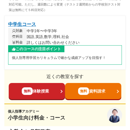
対応可能。ただし、週回数により変更（テスト２週間前からの学校別テスト対
策は無料にて５科目対応）
中学生コース
中学1年〜中学3年
対象
国語,英語,数学,理科,社会
科目
詳しくはお問い合わせください
料金
このコースの注目ポイント
個人別専用学習カリキュラムで確かな成績アップを目指す！
近くの教室を探す
体験授業
資料請求
無料
無料
個人指導アカデミー
小学生向け料金・コース