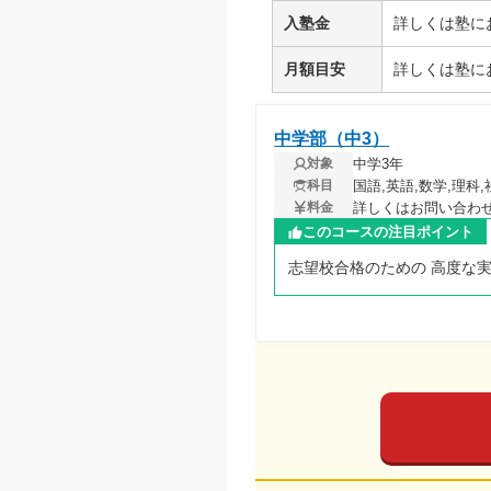
入塾金
詳しくは塾に
月額目安
詳しくは塾に
中学部（中3）
中学3年
対象
国語,英語,数学,理科,
科目
詳しくはお問い合わ
料金
このコースの注目ポイント
志望校合格のための 高度な