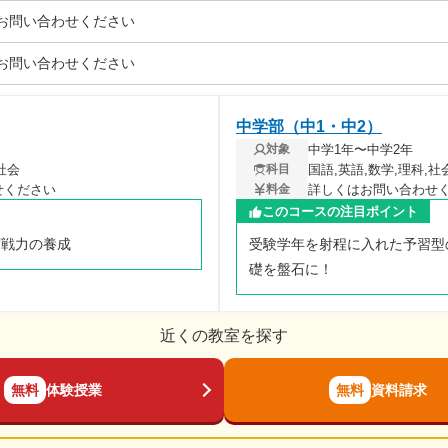
お問い合わせください
お問い合わせください
中学部（中1・中2）
中学1年〜中学2年
対象
社会
国語,英語,数学,理科,社
科目
せください
詳しくはお問い合わせ
料金
このコースの注目ポイント
実戦力の養成
受験学年を射程に入れた予習型
礎を盤石に！
近くの教室を探す
無料
体験授業
無料
資料請求