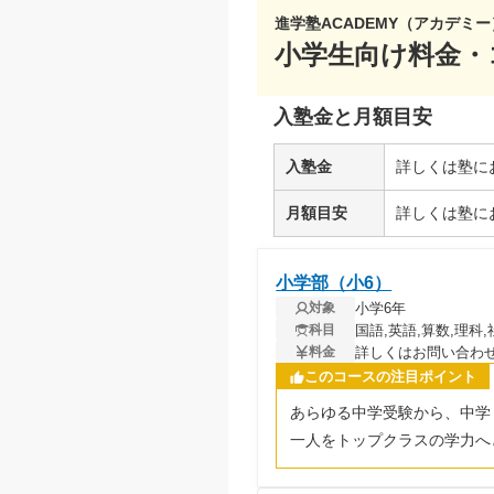
進学塾ACADEMY（アカデミー
小学生向け料金・
入塾金と月額目安
入塾金
詳しくは塾に
月額目安
詳しくは塾に
小学部（小6）
小学6年
対象
国語,英語,算数,理科,
科目
詳しくはお問い合わ
料金
このコースの注目ポイント
あらゆる中学受験から、中学
一人をトップクラスの学力へ