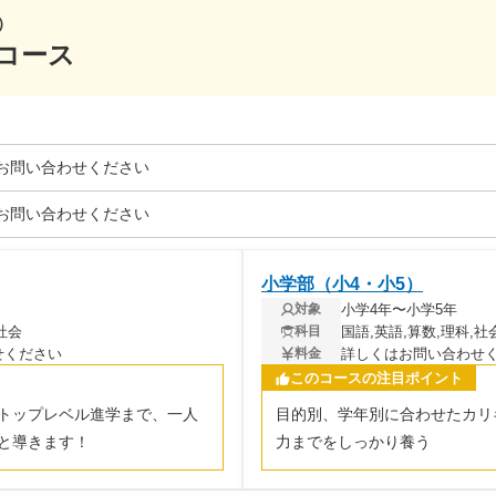
）
コース
お問い合わせください
お問い合わせください
小学部（小4・小5）
小学4年〜小学5年
対象
社会
国語,英語,算数,理科,社
科目
せください
詳しくはお問い合わせ
料金
このコースの注目ポイント
トップレベル進学まで、一人
目的別、学年別に合わせたカリ
と導きます！
力までをしっかり養う