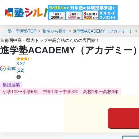
塾・学習塾TOP
塾名から探す
進学塾ACADEMY（アカデミー）
首都圏中高・県内トップ中高合格のための専門館！
進学塾ACADEMY（アカデミー
3.37
(22)
集団授業
小学1年〜小学6年
中学1年〜中学3年
高校1年〜高校3年