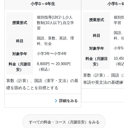
小学3～4年生
小学5～6
個別指導(1対2~),少人
個別指導(
授業形式
授業形式
数制(10人以下),自立学
学習
習
国語、
科目
国語、算数、英語、理
科、社
科目
科、社会
小学5年
対象学年
小学3年〜小学4年
対象学年
10,450
料金（月謝目
8,800円 〜 20,900円
（税込
料金（月謝目
安）
（税込）
安）
算数（計算）、国語（漢
算数（計算）、国語（漢字・文法）の基
単語や英文法の基礎練習
礎を固めることを目標とする
詳細をみる
すべての料金・コース（月謝目安）をみる