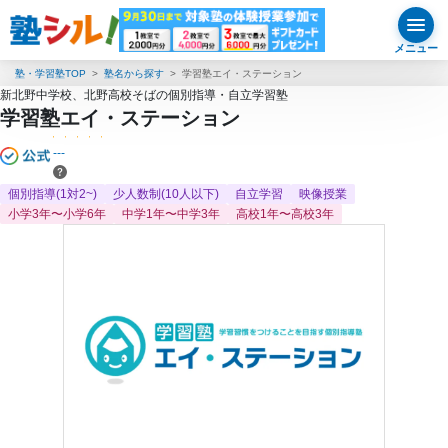
メニュー
塾・学習塾TOP
塾名から探す
学習塾エイ・ステーション
新北野中学校、北野高校そばの個別指導・自立学習塾
学習塾エイ・ステーション
---
個別指導(1対2~)
少人数制(10人以下)
自立学習
映像授業
小学3年〜小学6年
中学1年〜中学3年
高校1年〜高校3年