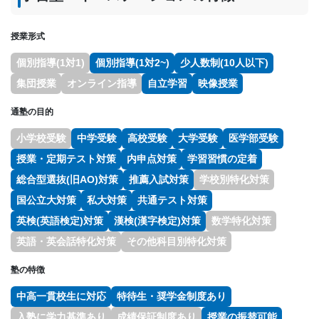
授業形式
個別指導(1対1)
個別指導(1対2~)
少人数制(10人以下)
集団授業
オンライン指導
自立学習
映像授業
通塾の目的
小学校受験
中学受験
高校受験
大学受験
医学部受験
授業・定期テスト対策
内申点対策
学習習慣の定着
総合型選抜(旧AO)対策
推薦入試対策
学校別特化対策
国公立大対策
私大対策
共通テスト対策
英検(英語検定)対策
漢検(漢字検定)対策
数学特化対策
英語・英会話特化対策
その他科目別特化対策
塾の特徴
中高一貫校生に対応
特待生・奨学金制度あり
入塾に学力基準あり
成績保証制度あり
授業の振替可能