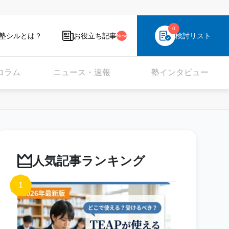
0
塾シルとは？
お役立ち記事
検討リスト
New
コラム
ニュース・速報
塾インタビュー
人気記事ランキング
1