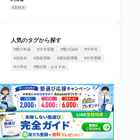
高校生
人気のタグから探す
塾の料金
大学受験
塾のQ&A
中学生
高校生
高校受験
個別指導塾
中学受験
小学生
塾比較・おすすめ