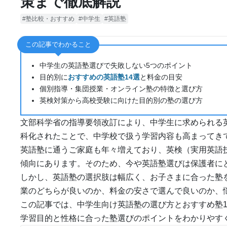
策まで徹底解説
塾比較・おすすめ
中学生
英語塾
この記事でわかること
中学生の英語塾選びで失敗しない5つのポイント
目的別に
おすすめの英語塾14選
と料金の目安
個別指導・集団授業・オンライン塾の特徴と選び方
英検対策から高校受験に向けた目的別の塾の選び方
文部科学省の指導要領改訂により、中学生に求められる
科化されたことで、中学校で扱う学習内容も高まってき
英語塾に通うご家庭も年々増えており、英検（実用英語
傾向にあります。そのため、今や英語塾選びは保護者に
しかし、英語塾の選択肢は幅広く、お子さまに合った塾
業のどちらが良いのか、料金の安さで選んで良いのか、
この記事では、中学生向け英語塾の選び方とおすすめ塾
学習目的と性格に合った塾選びのポイントをわかりやす