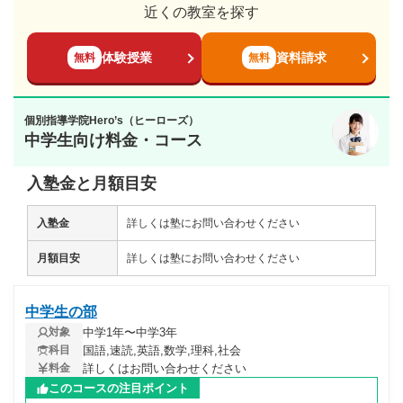
近くの教室を探す
体験授業
資料請求
無料
無料
個別指導学院Hero’s（ヒーローズ）
中学生向け料金・コース
入塾金と月額目安
入塾金
詳しくは塾にお問い合わせください
月額目安
詳しくは塾にお問い合わせください
中学生の部
中学1年〜中学3年
対象
国語,速読,英語,数学,理科,社会
科目
詳しくはお問い合わせください
料金
このコースの注目ポイント