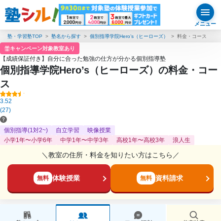
メニュー
塾・学習塾TOP
塾名から探す
個別指導学院Hero’s（ヒーローズ）
料金・コース
キャンペーン対象教室あり
【成績保証付き】自分に合った勉強の仕方が分かる個別指導塾
個別指導学院Hero’s（ヒーローズ）の料金・コー
ス
3.52
(27)
個別指導(1対2~)
自立学習
映像授業
小学1年〜小学6年
中学1年〜中学3年
高校1年〜高校3年
浪人生
＼教室の住所・料金を知りたい方はこちら／
体験授業
資料請求
無料
無料