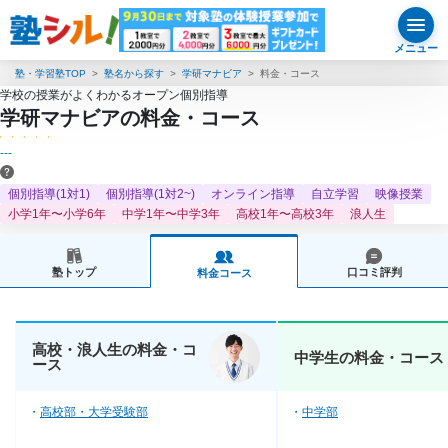
メニュー
塾・学習塾TOP
塾名から探す
学研マナビア
料金・コース
学校の授業がよくわかるオープン個別指導
学研マナビアの料金・コース
---
個別指導(1対1)
個別指導(1対2~)
オンライン指導
自立学習
映像授業
小学1年〜小学6年
中学1年〜中学3年
高校1年〜高校3年
浪人生
塾トップ
口コミ評判
料金コース
高校・浪人生の料金・コ
中学生の料金・コース
ース
高校部・大学受験部
中学部