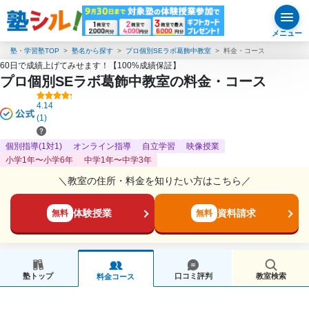
メニュー
塾・学習塾TOP
塾名から探す
プロ個別SEラボ葛飾中教室
料金・コース
60日で成績上げてみせます！【100%成績保証】
プロ個別SEラボ葛飾中教室の料金・コース
4.14
(1)
個別指導(1対1)
オンライン指導
自立学習
映像授業
小学1年〜小学6年
中学1年〜中学3年
＼教室の住所・料金を知りたい方はこちら／
体験授業
資料請求
無料
無料
塾トップ
口コミ評判
教室検索
料金コース