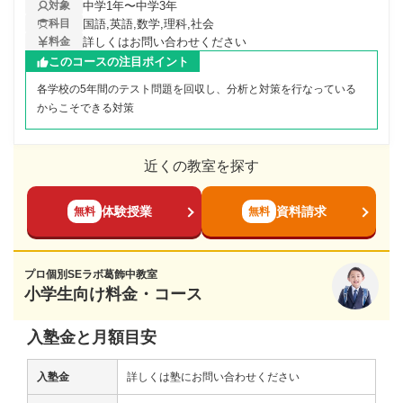
中学1年〜中学3年
対象
国語,英語,数学,理科,社会
科目
詳しくはお問い合わせください
料金
このコースの注目ポイント
各学校の5年間のテスト問題を回収し、分析と対策を行なっている
からこそできる対策
近くの教室を探す
体験授業
資料請求
無料
無料
プロ個別SEラボ葛飾中教室
小学生向け料金・コース
入塾金と月額目安
入塾金
詳しくは塾にお問い合わせください