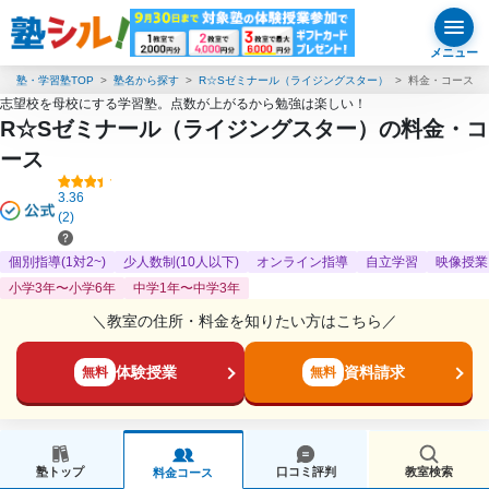
メニュー
塾・学習塾TOP
塾名から探す
R☆Sゼミナール（ライジングスター）
料金・コース
志望校を母校にする学習塾。点数が上がるから勉強は楽しい！
R☆Sゼミナール（ライジングスター）の料金・コ
ース
3.36
(2)
個別指導(1対2~)
少人数制(10人以下)
オンライン指導
自立学習
映像授業
小学3年〜小学6年
中学1年〜中学3年
＼教室の住所・料金を知りたい方はこちら／
体験授業
資料請求
無料
無料
塾トップ
口コミ評判
教室検索
料金コース