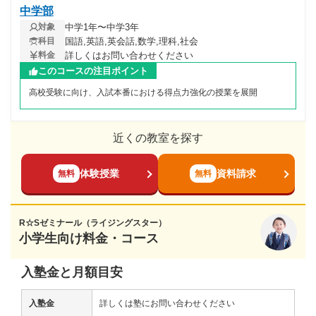
中学部
中学1年〜中学3年
対象
国語,英語,英会話,数学,理科,社会
科目
詳しくはお問い合わせください
料金
このコースの注目ポイント
高校受験に向け、入試本番における得点力強化の授業を展開
近くの教室を探す
体験授業
資料請求
無料
無料
R☆Sゼミナール（ライジングスター）
小学生向け料金・コース
入塾金と月額目安
入塾金
詳しくは塾にお問い合わせください