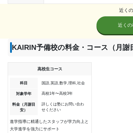
近く
近くの
KAIRIN予備校の料金・コース（月謝
高校生コース
科目
国語,英語,数学,理科,社会
高校1年〜高校3年
対象学年
詳しくは塾にお問い合わ
料金（月謝目
せください
安）
進学指導に精通したスタッフが学力向上と
大学進学を強力にサポート