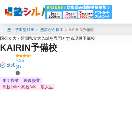
塾・学習塾TOP
塾名から探す
KAIRIN予備校
国公立大・難関私立大入試を専門とする現役予備校
KAIRIN予備校
4.35
(4)
集団授業
映像授業
高校1年〜高校3年
浪人生