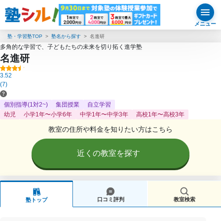
メニュー
塾・学習塾TOP
塾名から探す
名進研
多角的な学習で、子どもたちの未来を切り拓く進学塾
名進研
3.52
(7)
個別指導(1対2~)
集団授業
自立学習
幼児
小学1年〜小学6年
中学1年〜中学3年
高校1年〜高校3年
教室の住所や料金を知りたい方はこちら
近くの教室を探す
口コミ評判
教室検索
塾トップ