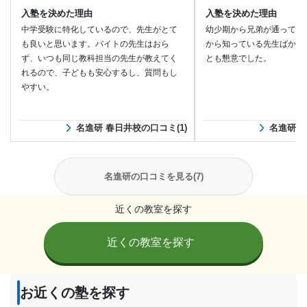
入塾を決めた理由
入塾を決めた理由
中学受験に特化しているので、先生がとて
幼少期から兄弟が通ってい
も良いと思います。バイトの先生はおら
から知っている先生ばかり
ず、いつも同じ教科担当の先生が教えてく
とも懇意でした。
れるので、子どもも安心するし、質問もし
やすい。
名進研 春日井校の口コミ(1)
名進研 当
名進研の口コミを見る(7)
近くの教室を探す
近くの教室を探す
お近くの塾を探す