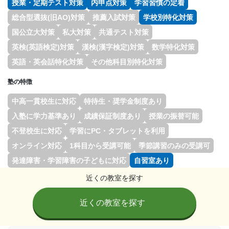
授業・定期テスト対策
内申点対策
学習習慣の定着
総合型選抜(旧AO)対策
推薦入試対策
学校別特化対策
国公立大対策
私大対策
共通テスト対策
英検(英語検定)対策
漢検(漢字検定)対策
数学特化対策
英語・英会話特化対策
その他科目別特化対策
塾の特徴
中高一貫校生に対応
特待生・奨学金制度あり
入塾に学力基準あり
成績保証制度あり
授業の振替可能
不登校生に対応
学習にPC・タブレットを利用
オンライン対応
1科目から受講可能
季節講習のみの受講可
発達障害・学習障害の子どもに対応
自習室あり
近くの教室を探す
近くの教室を探す