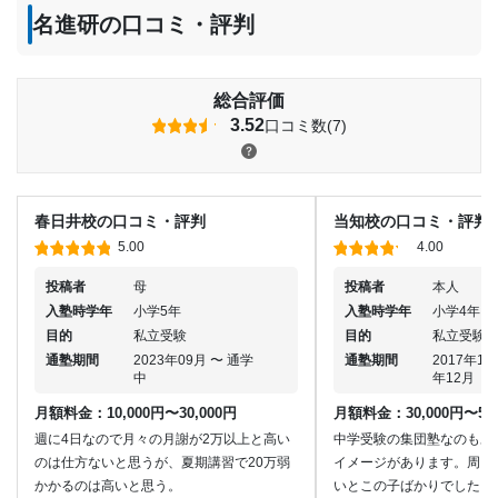
名進研の口コミ・評判
総合評価
3.52
口コミ数(7)
春日井校の口コミ・評判
当知校の口コミ・評判
5.00
4.00
投稿者
母
投稿者
本人
入塾時学年
小学5年
入塾時学年
小学4年
目的
私立受験
目的
私立受験
通塾期間
2023年09月 〜 通学
通塾期間
2017年12
中
年12月
月額料金：10,000円〜30,000円
月額料金：30,000円〜50,
週に4日なので月々の月謝が2万以上と高い
中学受験の集団塾なのもあ
のは仕方ないと思うが、夏期講習で20万弱
イメージがあります。周り
かかるのは高いと思う。
いとこの子ばかりでした