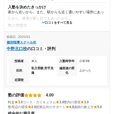
通塾期間
週2日
入塾を決めたきっかけ
家から近いから。また、駅からも近く通いやすい場所にあっ
2017年以前〜2020年6月(2年以上)
1日あたりの授業時間
たから。後者が新し目でもあったから。
口コミをすべて見る
塾の雰囲気
入塾時の学年
1時間～2時間未満
やや自由
投稿日 : 2025/3/1
料金
中学2年
月額料金
個別指導スクールIE
やや割高だったが、どこの塾も似たような料金形態だと思
中野北口校
の口コミ・評判
う。春季講習などを取らず、自習室をたくさん使えば決して
受講コース
10,001円〜20,000円
高くはないはず。
投稿者
本人
入塾時学年
小学3年
コース・カリキュラム
通年,冬期講習
目的の達成度
可もなく不可もなく、やや割高に感じたが、本人次第でもっ
私立受験,苦手克
偏差値の変
目的
上がった
服
化
と有意義な時間にできたと思う。
通塾頻度
達成
志望校
講師の教え方
先生によって教える力の差がみられた。わかりやすい先生も
週4日
目的の達成理由
いたし、合わない先生もいたが、それはどこの塾にも言える
塾の評価
4.00
1日あたりの授業時間
中学受験用の算数と国語を中心に習っていました。小学
こと。
料金
3.0
コース・カリキュラム
3.0
塾内の環境
3.0
生だったのであまり勉強に集中はできなかったけど、志
塾内の環境
塾周辺の環境
2.0
授業以外のサポート
4.0
講師の教え方
5.0
望校に合格することができました。
1時間～2時間未満
塾自体の敷地が狭く、やや息苦しい感じはあった。また、換
総合的な満足度