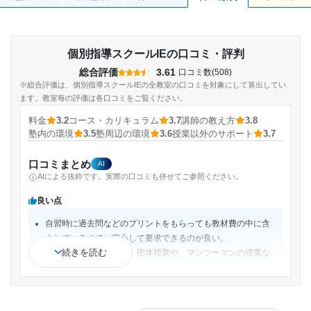
個別指導スクールIEの口コミ・評判
総合評価
3.61
口コミ数(508)
※総合評価は、個別指導スクールIEの全教室の口コミを対象にして算出してい
ます。教室毎の評価は各口コミをご覧ください。
料金
3.2
コース・カリキュラム
3.7
講師の教え方
3.8
塾内の環境
3.5
塾周辺の環境
3.6
授業以外のサポート
3.7
口コミまとめ
AI
AIによる抜粋です。実際の口コミも併せてご参照ください。
良い点
自習時に過去問などのプリントをもらっても教材費の中に含
まれているので、安心して要求できるのが良い。
続きを読む
コースも分かれていて、団体授業や、マンツーマンの授業な
どさまざまなコースがあるためよかった。
休んだ分は振替できるのでそこは良いと思った。日数によっ
て金額が変わるので、一コマずつ増やせるのはいいと思った