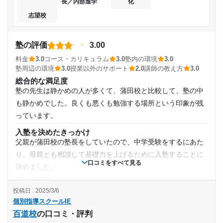
長／内部進学
化
いと思ったがそれ以外の理由は特にない。
週2日
志望校
塾周辺の環境
コンビニはすぐ近くにあるのでいいが、駐車場が停めづらく
1日あたりの授業時間
路駐になってしまい周辺には迷惑だった
塾の評価
3.00
授業以外のサポート
料金
3.0
コース・カリキュラム
3.0
塾内の環境
3.0
1時間～2時間未満
(相談・面談、家庭学習のサポート、授業以外のコミュニケーション等)
塾周辺の環境
3.0
授業以外のサポート
2.0
講師の教え方
3.0
面談が定期的にあったようたが、忙しかったので都度の対応
総合的な満足度
月額料金
は難しいと感じていた。それ以外の理由はない
塾の先生は静かめの人が多くて、蒲田校と比較して、塾の中
利用詳細
も静かめでした。良くも悪くも勉強する場所という印象が残
30,001円〜40,000円
通塾期間
っています。
目的の達成度
入塾を決めたきっかけ
2022年4月〜2023年3月(1年)
父親が蒲田校の塾長をしていたので、中学受験をするにあた
達成
り、母親とも相談して基礎力を上げるために入塾することに
入塾時の学年
口コミをすべて見る
決めました。
目的の達成理由
塾の雰囲気
中学3年
やや自由
投稿日 : 2025/3/6
本人の希望した学校に無事に入学することができたので
個別指導スクールIE
料金
受講コース
通わせてよかったと思っている、
百道校
の口コミ・評判
Z会をやっていたことがあったので、それと比較するとだい