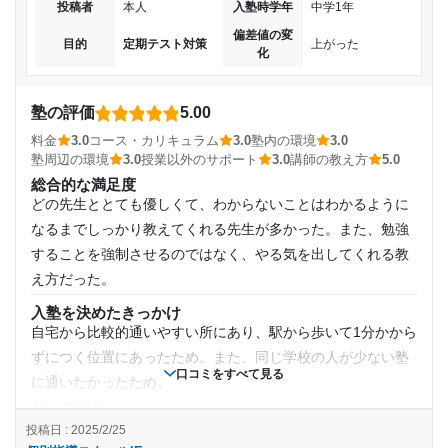
投稿者
本人
入塾時学年
中学1年
わずとてもいきずまっていました、ですがそのことを塾長に
受講コース
偏差値の変
相談したところ担当者を変えてくださったので解消され、教
目的
定期テスト対策
上がった
化
通年
え方もわかりやすく、話も噛み合うのでとても良かったです
塾内の環境
通塾頻度
入室したら、左側には自習室があり静かなため、試験勉強や
塾の評価
5.00
受験勉強の際にはよく活用していました。とても集中できる
料金
3.0
コース・カリキュラム
3.0
塾内の環境
3.0
週1日
塾周辺の環境
3.0
授業以外のサポート
3.0
講師の教え方
5.0
スペースでした
総合的な満足度
塾周辺の環境
1日あたりの授業時間
どの先生ととても優しくて、わからないことはわかるように
東京都中野区の中野駅から5分程度歩いたら着くのでとてもい
なるまでしっかり教えてくれる先生が多かった。また、勉強
いところにあると思います、たまにバスが通るので少しうる
1時間～2時間未満
することを強制させるのではなく、やる気を出してくれる教
さいかもです
え方だった。
授業以外のサポート
月額料金
(相談・面談、家庭学習のサポート、授業以外のコミュニケーション等)
入塾を決めたきっかけ
塾長は距離が近く、よく面談もしてくれたため、日々のメン
自宅から比較的通いやすい所にあり、駅から歩いて1分かから
20,001円〜30,000円
タルがやられずに、安定して勉強に励むことが出来ました
ずにつく位置にあったため。また、同じ学校の人が少ない塾
利用詳細
口コミをすべて見る
に通いたかったため。
目的の達成度
通塾期間
塾の雰囲気
とても自由
投稿日 : 2025/2/25
達成