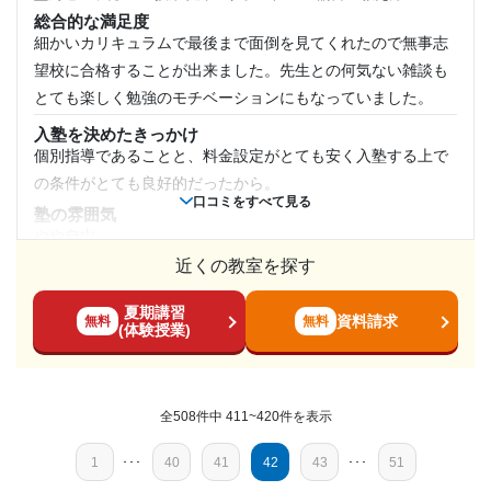
---
い点はなかったように思われる。
週2日
総合的な満足度
個別指導スクールIE 中村橋校の口コミをもっと見る
塾周辺の環境
細かいカリキュラムで最後まで面倒を見てくれたので無事志
すぐ目の前に交通量の多い道路があり、救急車などがよく通
1日あたりの授業時間
望校に合格することが出来ました。先生との何気ない雑談も
るためそういった外の音が少し気になることはあった
とても楽しく勉強のモチベーションにもなっていました。
2時間～3時間未満
授業以外のサポート
入塾を決めたきっかけ
(相談・面談、家庭学習のサポート、授業以外のコミュニケーション等)
個別指導であることと、料金設定がとても安く入塾する上で
面談はちょこちょこ開かれていた。クリスマスなどの期間に
月額料金
の条件がとても良好的だったから。
は塾に来た生徒にお菓子を配ることもあり雰囲気は良かった
口コミをすべて見る
塾の雰囲気
利用詳細
10,001円〜20,000円
やや自由
通塾期間
近くの教室を探す
料金
目的の達成度
値段設定も他の塾に比べて安い方だった。カリキュラムも値
2017年以前〜2021年5月(3年以上)
夏期講習
段相応であったため、通塾するのにいいと思いました。
達成
資料請求
無料
無料
(体験授業)
コース・カリキュラム
入塾時の学年
自分の現状から分析して最も適切なコース設定にしてくれ
目的の達成理由
た。そのため、変に高いコースや無駄なコースを勧められな
小学6年
全508件中 411~420件を表示
第一志望であった公立高校に合格することができたので
かった。
達成でした。 ありがとうございました。
受講コース
講師の教え方
1
･･･
40
41
42
43
･･･
51
普段の学校生活についての話も聞いてくれて通塾が嫌になる