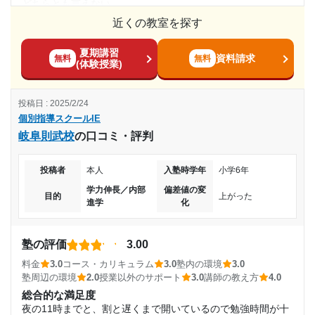
どちらとも言えない
自習室を開放していて、自由な時間に行くことができた。授
10,001円〜20,000円
近くの教室を探す
料金
業外で、先生と世間話をして距離感も縮まった。
たかいとは感じませんでした。 他の塾に言ったことがないの
目的の達成度
利用詳細
夏期講習
でわからない部分があります。 普通なのかな？
資料請求
無料
無料
(体験授業)
通塾期間
コース・カリキュラム
達成
コースは特になかったですが、週にかい通っていました。 善
2017年以前
投稿日 : 2025/2/24
かったです！ ありがとうございました。
目的の達成理由
個別指導スクールIE
講師の教え方
入塾時の学年
岐阜則武校
の口コミ・評判
高校での評定平均も上がり無事に希望の大学に合格出来
先生たちは最後まで新味になって指導していただくことがで
たため自分の目標に達成出来た。
きて、満足です！！ 高校入試までサポートありがとうござい
中学1年
投稿者
本人
入塾時学年
小学6年
ました。
志望校と合格状況
学力伸長／内部
偏差値の変
塾内の環境
受講コース
目的
上がった
進学
化
設備はとても言いと思います！ 全て満足です 本当にお世話に
第一志望校：
合格
なりましたありがとうございました。
通年
個別指導スクールIE 中野北口校の口コミをもっと見る
塾の評価
3.00
塾周辺の環境
通塾頻度
とても言いと思います とても通いやすかったです 本当にあり
料金
3.0
コース・カリキュラム
3.0
塾内の環境
3.0
がとうございました。 これからもこのかんきょうを維持して
塾周辺の環境
2.0
授業以外のサポート
3.0
講師の教え方
4.0
週1日
総合的な満足度
ください
夜の11時までと、割と遅くまで開いているので勉強時間が十