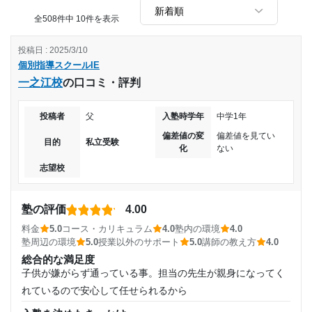
生徒みんなが本気で取り組んでいたので、自習スペースなど
を上手く活用することが出来た
全508件中 10件を表示
改善してほしい点
投稿日 : 2025/3/10
料金のことなど気にせず通っていたが、高校合格後に塾の料
個別指導スクールIE
金を聞いた時にその値段に見合った価値があったかと考え直
一之江校
の口コミ・評判
すとそうは思えなかった。解説はほぼ答えを読み上げるだけ
で自分1人でもできそうな勉強内容、質だったのではないか
投稿者
父
入塾時学年
中学1年
と少し思った。
4万円は高いと感じた。個別指導と言っても、ワンツーマン
偏差値の変
偏差値を見てい
目的
私立受験
ではなく、ほかの子と同時に授業を進めていく感じである。
化
ない
高すぎると思います。大学生チューターなので、質も保証さ
志望校
れていませんし、質問しても分からないことが多々あったの
で、割にあってはいなさそう
塾の評価
4.00
料金
5.0
コース・カリキュラム
4.0
塾内の環境
4.0
塾周辺の環境
5.0
授業以外のサポート
5.0
講師の教え方
4.0
総合的な満足度
子供が嫌がらず通っている事。担当の先生が親身になってく
れているので安心して任せられるから