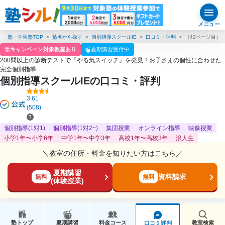
メニュー
塾・学習塾TOP
塾名から探す
個別指導スクールIE
口コミ・評判
（42ページ目）
キャンペーン対象教室あり
夏期講習受付中
200問以上の診断テストで『やる気スイッチ』を発見！お子さまの個性に合わせた
完全個別指導
個別指導スクールIEの口コミ・評判
3.61
(508)
個別指導(1対1)
個別指導(1対2~)
集団授業
オンライン指導
映像授業
小学1年〜小学6年
中学1年〜中学3年
高校1年〜高校3年
浪人生
＼教室の住所・料金を知りたい方はこちら／
夏期講習
資料請求
無料
無料
(体験授業)
塾トップ
夏期講習
料金コース
教室検索
口コミ評判