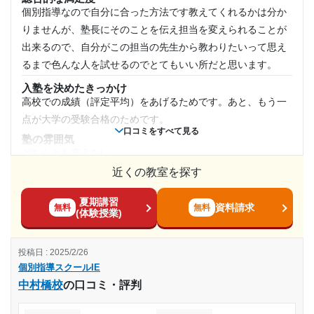
気がされないのか常に暖かい感じがして苦手だった。
個別指導なので自分に合った方法です教えてくれるかは分か
志望校と合格状況
月額料金
塾周辺の環境
りませんが、塾長にそのことを伝え担当を変えられることが
塾の目の前がかなり車が通る道のため、音がやや気になりは
出来るので、自分がこの担当の先生から教わりたいって思え
第一志望校：
合格
10,001円〜20,000円
したが、集中できないほどではなく、気をつけていれば安全
るまで色んな人を試せるのでとてもいい所だと思います。
個別指導スクールIE 糀谷校の口コミをもっと見る
な立地ではある。
目的の達成度
入塾を決めたきっかけ
授業以外のサポート
高校での成績（評定平均）をあげるためです。あと、もう一
(相談・面談、家庭学習のサポート、授業以外のコミュニケーション等)
達成
点が大学の受験合格のためです。
先生と生徒が仲良く話している場面もあり、いい意味でもそ
口コミをすべて見る
うでない意味でも距離が近く話しかけやすい、聞きやすい環
塾の雰囲気
目的の達成理由
どちらとも言えない
境だった。
近くの教室を探す
料金
利用詳細
学力アップに繋がり、志望校にも合格出来た。優しく、
めちゃめちゃ高いって言う訳ではないです、色んな塾と比較
通塾期間
わかりやすい教え方で勉強に対する意欲アップにも繋が
夏期講習
しても相場からして妥当なお値段なのではないかと思ってお
資料請求
無料
無料
っていました。
(体験授業)
ります。
2022年6月〜2023年3月(10ヶ月)
コース・カリキュラム
志望校と合格状況
投稿日 : 2025/2/26
色んなコースがありましたが、自分は2教科だったので週2に
入塾時の学年
個別指導スクールIE
してもらいその1日は1科目残りの日は残りの1科目でした
第一志望校：
合格
中村橋校
の口コミ・評判
講師の教え方
高校3年
個別指導スクールIE 百道校の口コミをもっと見る
自分は数学を伸ばしたかったのですが、あまり先生と噛み合