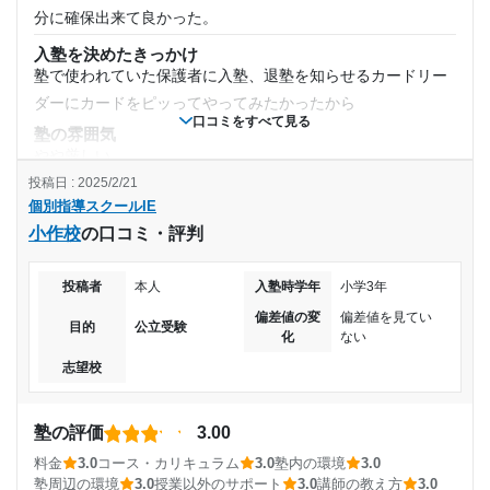
授業以外のサポート
1日あたりの授業時間
(相談・面談、家庭学習のサポート、授業以外のコミュニケーション等)
分に確保出来て良かった。
面談も定期的に開催してくださり、なんでも話せたので良か
入塾を決めたきっかけ
ったです。 受験にはげみになりました ありがとうございまし
1時間～2時間未満
塾で使われていた保護者に入塾、退塾を知らせるカードリー
た。
ダーにカードをピッってやってみたかったから
月額料金
利用詳細
口コミをすべて見る
塾の雰囲気
通塾期間
やや厳しい
10,001円〜20,000円
投稿日 : 2025/2/21
料金
2018年1月〜2019年1月(1年1ヶ月)
個別指導スクールIE
正直なところ、両親が払っていたので詳しくは知らないが3〜
目的の達成度
小作校
の口コミ・評判
5万円程度だった気がする。
入塾時の学年
コース・カリキュラム
達成
生徒の学力や理解力に合わせてオーダーメイドの教科書を使
投稿者
本人
入塾時学年
小学3年
中学1年
用するコースがあるため良かったと思う
目的の達成理由
偏差値の変
偏差値を見てい
目的
公立受験
化
ない
講師の教え方
受講コース
主に定期テスト対策で通っていたので、対策していた教
講師1人に対して生徒2人というシステムなので、少し質問の
志望校
科の点数自体は、20点ほどあがったから。
しづらさは感じていたものの、講師の方の説明はしっかりし
通年
ていた
塾の評価
3.00
志望校と合格状況
塾内の環境
通塾頻度
料金
3.0
コース・カリキュラム
3.0
塾内の環境
3.0
特段なにか気になるような点であったり、改善して欲しい悪
塾周辺の環境
3.0
授業以外のサポート
3.0
講師の教え方
3.0