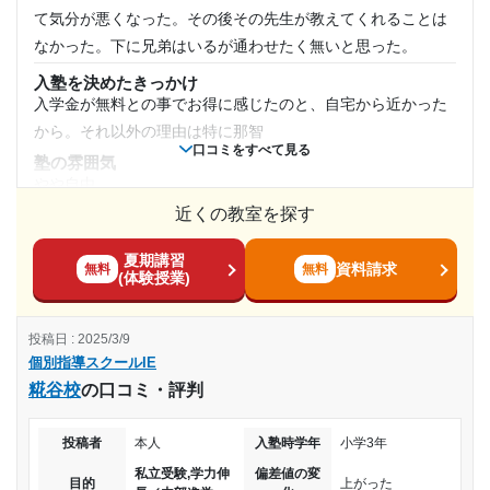
るので安心して通わせる事が出来る
て気分が悪くなった。その後その先生が教えてくれることは
授業以外のサポート
なかった。下に兄弟はいるが通わせたく無いと思った。
(相談・面談、家庭学習のサポート、授業以外のコミュニケーション等)
担当の先生がとてもいい方で、いろいろと気にかけてくれる
入塾を決めたきっかけ
入学金が無料との事でお得に感じたのと、自宅から近かった
ので本人も信頼してついて行ってる。
から。それ以外の理由は特に那智
利用詳細
口コミをすべて見る
塾の雰囲気
通塾期間
やや自由
近くの教室を探す
料金
2022年9月〜通塾中 (投稿日時点)
他の塾もよく比較検討すればよかったです。高いのか安いの
夏期講習
かよくわからないままでした。
資料請求
無料
無料
入塾時の学年
(体験授業)
コース・カリキュラム
特に無い。あまり覚えていない。特に不便を感じた事はなか
中学1年
投稿日 : 2025/3/9
ったと思う。それ以外の理由はない。
個別指導スクールIE
受講コース
講師の教え方
糀谷校
の口コミ・評判
先ほども書いたがあまり塾長が好きではなかったので別の塾
通年
を選べばよかったと後悔した。
投稿者
本人
入塾時学年
小学3年
塾内の環境
通塾頻度
私立受験,学力伸
偏差値の変
普通だった。特に不便を感じた事はなかったと思う。多少狭
目的
上がった