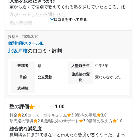
入塾を決めたきっかけ
家から近くて個別で教えてくれる塾を探していたところ、此
方がヒットしたから通わせた。
口コミをすべて見る
塾の雰囲気
どちらとも言えない
投稿日 : 2025/3/10
料金
個別指導スクールIE
正直、高いと思う。毎月の授業料+半期ごとに設備管理費を取
北坂戸校
の口コミ・評判
られるので相当な高額な料金を支払うので大変。
コース・カリキュラム
学校の授業にそって教えてくれている。時には本にがわから
投稿者
母
入塾時学年
中学3年
ない所やイレギュラーの事もしてくれる。
偏差値の変
目的
公立受験
変わらなかった
化
講師の教え方
子供の学力に沿って教えてくれる。柔軟な対応をしてくれて
志望校
いるところは通わせて良かった。
塾内の環境
塾の評価
1.00
よいとは思うが、親はなかまで入った事がないので、そのへ
料金
2.0
コース・カリキュラム
3.0
塾内の環境
3.0
んに関しては保護者はわからない。
塾周辺の環境
2.0
授業以外のサポート
3.0
講師の教え方
1.0
塾周辺の環境
総合的な満足度
駅から近く、まわりの環境も良くて閑静な住宅街の一角にあ
夏期講習に参加できないと伝えたら態度が悪くなった。よっ