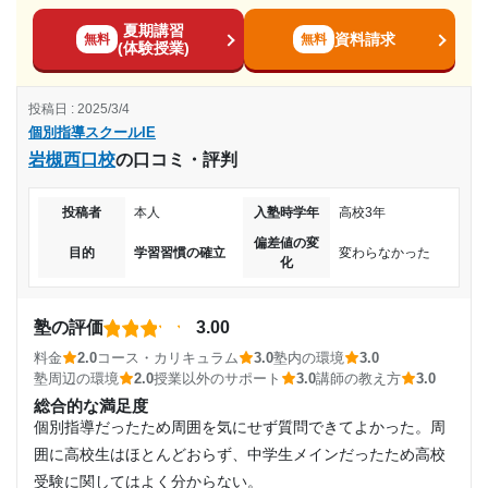
目的に会った学び方が出来たため、文句ないです。色んな学
面談は成績が出たときだけなど少なかったと思います。家庭
やる気スイッチは押されなかった。成績が格段に上がる
夏期講習
び方ができるため予算に合わせれると思いました。
資料請求
学習としては宿題を出してもらっていましたが、それに対し
無料
無料
事はなかった。果たして意味があったのかと疑問だっ
(体験授業)
コース・カリキュラム
て復習する機会がなかったので定着していたかどうかは危う
た。
とても良かったです。個人に合わせた選び方が出来るため目
いです。
投稿日 : 2025/3/4
的に合わせた通い方が出来ました。
志望校と合格状況
利用詳細
個別指導スクールIE
講師の教え方
岩槻西口校
通塾期間
の口コミ・評判
とても優しく、一人一人に寄り添ってくださる先生方ばかり
第一志望校：
合格
でした。 先生との距離感も程よく近く楽しそうでした。
第二志望校：
2017年以前
投稿者
本人
入塾時学年
高校3年
第三志望校：
塾内の環境
偏差値の変
冷暖房もしっかりしておりよかったようです。1年通して通い
目的
学習習慣の確立
個別指導スクールIE 北坂戸校の口コミをもっと見る
変わらなかった
入塾時の学年
化
やすい環境になっていました。
塾周辺の環境
小学3年
家が近いこともありとてもいいと思います。通いやすさや、
塾の評価
3.00
周辺の環境の良さもとても良かったです。
料金
2.0
コース・カリキュラム
3.0
塾内の環境
3.0
受講コース
塾周辺の環境
2.0
授業以外のサポート
3.0
講師の教え方
3.0
授業以外のサポート
(相談・面談、家庭学習のサポート、授業以外のコミュニケーション等)
総合的な満足度
通年
学校の相談などにものつて貰っていたようですごく助かりま
個別指導だったため周囲を気にせず質問できてよかった。周
した。勉強だけでなくいろんな面でお世話になりました。
囲に高校生はほとんどおらず、中学生メインだったため高校
通塾頻度
利用詳細
受験に関してはよく分からない。