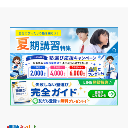
志望校と合格状況
通年
ことなく勉強を進められた。
塾内の環境
第一志望校：
合格
通塾頻度
教材が豊富だった。科目に関係なく幅広い分野を幅広い難易
個別指導スクールIE 名和駅前校の口コミをもっと見る
度で学習できて、とても効率的だった。
週2日
塾周辺の環境
教材が豊富で幅広く学べた。また、同じ教科でもさまざまな
1日あたりの授業時間
な難易度のものに触れることができた。
授業以外のサポート
1時間～2時間未満
(相談・面談、家庭学習のサポート、授業以外のコミュニケーション等)
学校生活のことについてよく相談に乗ってくれた。そのた
月額料金
め、普段からリラックスして授業に臨めた。
利用詳細
30,001円〜40,000円
通塾期間
目的の達成度
2017年以前
達成
入塾時の学年
目的の達成理由
小学3年