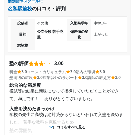
2022年8月〜2023年12月(1年5ヶ月)
個別指導スクールIE
料金
名和駅前校
の口コミ・評判
目的の達成理由
料金は自分では払っていないため不明であるが、他の個別塾
入塾時の学年
と比べてもそこまで料金の差はなかったように思われる。
自習室があったためいつでも利用できる環境だった。席
投稿者
その他
入塾時学年
中学1年
コース・カリキュラム
小学3年
の数は少なかったが、空いてないという状況はなかっ
週一の決まった時間にある授業で、個別塾なので1対2の授業
公立受験,苦手克
偏差値の変
目的
上がった
た。
服
化
になることはあったが、少人数で行っていた。コースに関し
受講コース
志望校
ては他の塾と変わらない。
志望校と合格状況
講師の教え方
通年
親身で優しい先生が多く、できたら絶対ほめてくれたため、
---
塾の評価
3.00
それが勉強に対してのモチベーションを高めてくれた。わか
通塾頻度
料金
3.0
コース・カリキュラム
3.0
塾内の環境
3.0
個別指導スクールIE 岩槻西口校の口コミをもっと見る
らないことも、分かるようになるまで教えてくれた。
塾周辺の環境
3.0
授業以外のサポート
3.0
講師の教え方
3.0
週2日
塾内の環境
総合的な満足度
塾内はそこまで広くはなく、ねんきの入ったものがおおかっ
模試等の結果に新味になって指導していただくことができ
たが、不便に感じたことはない。
1日あたりの授業時間
て、満足です！！ ありがとうございました。
塾周辺の環境
入塾を決めたきっかけ
1時間～2時間未満
個別なので周りとの関わりはそこまでなかったが、点数が上
学校の先生に高校は絶対受からないといわれて入塾を決めま
がるととにかく褒めてくれた
した。 苦手な教科を克服するため
月額料金
口コミをすべて見る
授業以外のサポート
塾の雰囲気
(相談・面談、家庭学習のサポート、授業以外のコミュニケーション等)