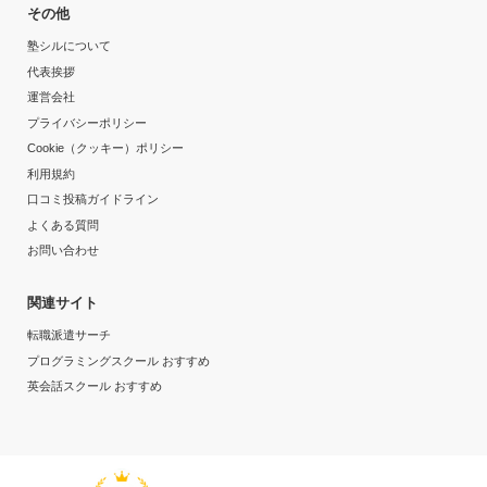
達成
その他
塾シルについて
目的の達成理由
代表挨拶
運営会社
志望校に合格できたから。また、普段の定期テストでも
プライバシーポリシー
大きく点数が上がって成績も良くなったから。
Cookie（クッキー）ポリシー
利用規約
志望校と合格状況
口コミ投稿ガイドライン
第一志望校：
合格
よくある質問
お問い合わせ
個別指導スクールIE 小作校の口コミをもっと見る
関連サイト
転職派遣サーチ
プログラミングスクール おすすめ
英会話スクール おすすめ