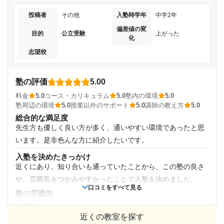
ぶリーズナブルだったと思います。複数科目を一つの授業で
通年
志望校と合格状況
投稿者
その他
入塾時学年
中学2年
教えてもらえるのでよかったです。
通塾頻度
偏差値の変
コース・カリキュラム
第一志望校：
合格
目的
公立受験
上がった
化
コースについては通年でした。基本はテキストベースで進め
第二志望校：
週1日
第三志望校：
志望校
ますが、その時々によって自分がやりたいものを持っていく
と教えてくれました。柔軟にやってくれます。
個別指導スクールIE 一之江校の口コミをもっと見る
1日あたりの授業時間
講師の教え方
塾の評価
5.00
私が寝てしまうことがよくありました。それに対して、気づ
料金
5.0
コース・カリキュラム
5.0
塾内の環境
5.0
1時間～2時間未満
くたびに起こしてもらっていました。教え方は淡々としてい
塾周辺の環境
5.0
授業以外のサポート
5.0
講師の教え方
5.0
るという印象です。
総合的な満足度
月額料金
先生方も優しく良い方が多く、通いやすい環境であったと思
塾内の環境
自習室はしっかりと完備されていたので、席が埋まっていて
います。是非色んな方に紹介したいです。
10,001円〜20,000円
勉強ができないということはなかったです。
入塾を決めたきっかけ
塾周辺の環境
近くにあり、知り合いも通っていたことから、この塾の良さ
目的の達成度
周りには中学生や高校生も通っていました。定期テスト勉強
や、雰囲気をつかみやすかったことで入塾を決めました。
などをしてる人が多く、図書館のような静かめな環境でし
口コミをすべて見る
未達成
塾の雰囲気
た。
やや自由
目的の達成理由
授業以外のサポート
近くの教室を探す
料金
(相談・面談、家庭学習のサポート、授業以外のコミュニケーション等)