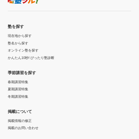
苦手だった英語が文法をちゃんと勉強したことによって
受講コース
得意になって、高校の外部模試で学年2位を取れるよう
になったから
夏期講習
塾を探す
志望校と合格状況
現在地から探す
通塾頻度
塾名から探す
---
オンライン塾を探す
その他
かんたん10秒! ぴったり塾診断
個別指導スクールIE 岐阜則武校の口コミをもっと見る
1日あたりの授業時間
季節講習を探す
春期講習特集
3時間～4時間未満
夏期講習特集
冬期講習特集
月額料金
〜10,000円
掲載について
掲載情報の修正
目的の達成度
掲載のお問い合わせ