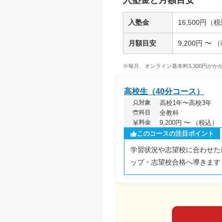
入塾金と月額目安
入塾金
16,500円（
月額目安
9,200円 〜 
※毎月、オンライン基本料3,300円がかか
高校生（40分コース）
高校1年〜高校3年
対象
全教科
科目
9,200円 〜 （税込）
料金
このコースの注目ポイント
学習状況や志望校に合わせた
ップ・志望校合格へ導きます