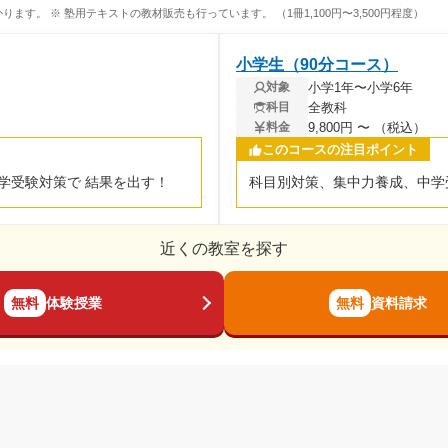
ります。 ※ 塾用テキストの教材販売も行っています。 （1冊1,100円〜3,500円程度）
小学生（90分コース）
小学1年〜小学6年
対象
全教科
科目
9,800円 〜 （税込）
料金
このコースの注目ポイント
学受験対策で 結果を出す！
科目別対策、集中力養成、中学
近くの教室を探す
無料
体験授業
無料
資料請求