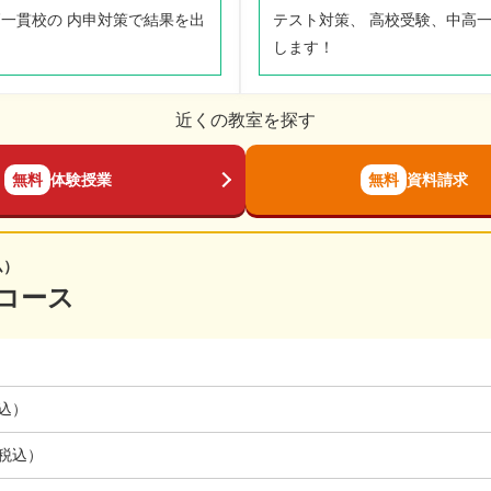
高一貫校の 内申対策で結果を出
テスト対策、 高校受験、中高
します！
近くの教室を探す
無料
体験授業
無料
資料請求
ム）
コース
税込）
（税込）