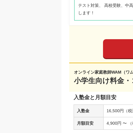
テスト対策、 高校受験、中
します！
オンライン家庭教師WAM（ワ
小学生向け料金・
入塾金と月額目安
入塾金
16,500円（
月額目安
4,900円 〜 