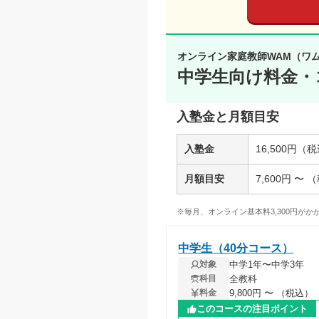
オンライン家庭教師WAM（ワ
中学生向け料金・
入塾金と月額目安
入塾金
16,500円（
月額目安
7,600円 〜 
※毎月、オンライン基本料3,300円がかか
中学生（40分コース）
中学1年〜中学3年
対象
全教科
科目
9,800円 〜 （税込）
料金
このコースの注目ポイント