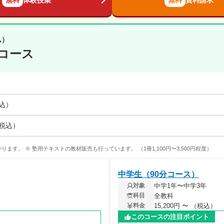
無料
体験授業
無料
資料請求
ム）
コース
税込）
（税込）
ります。 ※ 塾用テキストの教材販売も行っています。 （1冊1,100円〜3,500円程度）
中学生（90分コース）
中学1年〜中学3年
対象
全教科
科目
15,200円 〜 （税込）
料金
このコースの注目ポイント