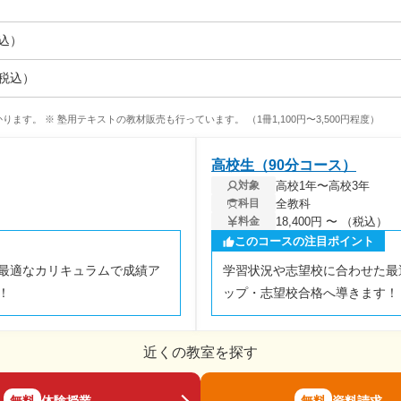
税込）
（税込）
ります。 ※ 塾用テキストの教材販売も行っています。 （1冊1,100円〜3,500円程度）
高校生（90分コース）
高校1年〜高校3年
対象
全教科
科目
18,400円 〜 （税込）
料金
このコースの注目ポイント
最適なカリキュラムで成績ア
学習状況や志望校に合わせた最
！
ップ・志望校合格へ導きます！
近くの教室を探す