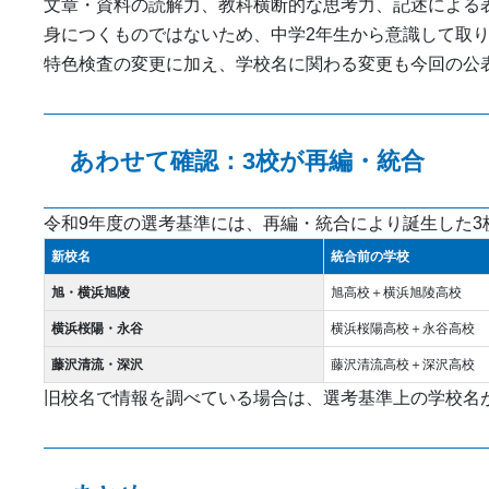
文章・資料の読解力、教科横断的な思考力、記述による
身につくものではないため、中学2年生から意識して取
特色検査の変更に加え、学校名に関わる変更も今回の公
あわせて確認：3校が再編・統合
令和9年度の選考基準には、再編・統合により誕生した3
新校名
統合前の学校
旭・横浜旭陵
旭高校＋横浜旭陵高校
横浜桜陽・永谷
横浜桜陽高校＋永谷高校
藤沢清流・深沢
藤沢清流高校＋深沢高校
旧校名で情報を調べている場合は、選考基準上の学校名