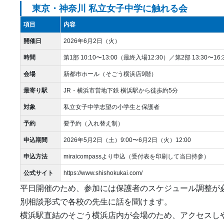
東京・神奈川 私立女子中学に触れる会
項目
内容
開催日
2026年6月2日（火）
時間
第1部 10:10〜13:00（最終入場12:30）／第2部 13:30〜16
会場
新都市ホール（そごう横浜店9階）
最寄り駅
JR・横浜市営地下鉄 横浜駅から徒歩約5分
対象
私立女子中学志望の小学生と保護者
予約
要予約（入れ替え制）
申込期間
2026年5月2日（土）9:00〜6月2日（火）12:00
申込方法
miraicompassより申込（受付表を印刷して当日持参）
公式サイト
https://www.shishokukai.com/
平日開催のため、参加には保護者のスケジュール調整が
別相談形式で各校の先生に話を聞けます。
横浜駅直結のそごう横浜店内が会場のため、アクセスし