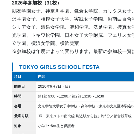
2026年参加校（31校）
鷗友学園女子、神奈川学園、鎌倉女学院、カリタス女子
沢学園女子、相模女子大学、実践女子学園、湘南白百合
シリア女子、清泉女学院、聖和学院、洗足学園、捜真女
光学園、トキワ松学園、日本女子大学附属、フェリス女
立学園、横浜女学院、横浜雙葉
※参加校は年度によって変わります。最新の参加校一覧
TOKYO GIRLS SCHOOL FESTA
項目
内容
開催日
2026年6月7日（日）
時間
第1部 9:00〜12:00／第2部 13:30〜16:30
会場
文京学院大学女子中学校・高等学校（東京都文京区本駒込6-1
最寄り駅
JR・東京メトロ南北線 駒込駅から徒歩約5分／都営浅草線・
対象
小学1〜6年生と保護者