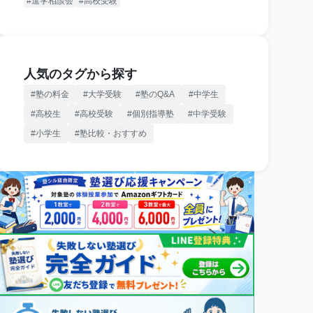
進学相談会
高校受験
人気のタグから探す
塾の料金
大学受験
塾のQ&A
中学生
高校生
高校受験
個別指導塾
中学受験
小学生
塾比較・おすすめ