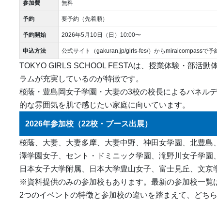
参加費
無料
予約
要予約（先着順）
予約開始
2026年5月10日（日）10:00〜
申込方法
公式サイト（gakuran.jp/girls-fes/）からmiraicompassで予
TOKYO GIRLS SCHOOL FESTAは、授業体験
ラムが充実しているのが特徴です。
桜蔭・豊島岡女子学園・大妻の3校の校長によるパネル
的な雰囲気を肌で感じたい家庭に向いています。
2026年参加校（22校・ブース出展）
桜蔭、大妻、大妻多摩、大妻中野、神田女学園、北豊島
澤学園女子、セント・ドミニック学園、滝野川女子学園
日本女子大学附属、日本大学豊山女子、富士見丘、文京
※資料提供のみの参加校もあります。最新の参加校一覧
2つのイベントの特徴と参加校の違いを踏まえて、どち