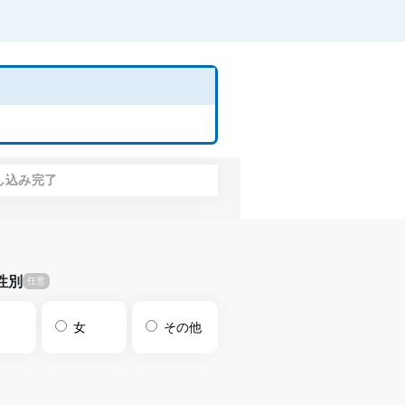
し込み完了
性別
女
その他