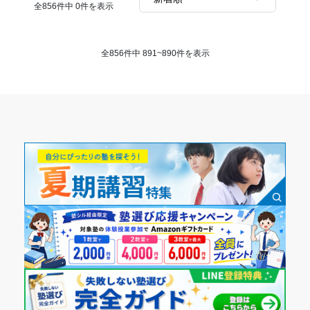
いました。
全856件中 0件を表示
数学のコースを受けていましたが、学校で習っていることよ
りもはるかには気を進むとかではなく、適度に先を進んでく
れるので、学校が程よい復習になり良かった！
全856件中 891~890件を表示
改善してほしい点
個別指導とはいえ、担当する先生によってはほぼ自習状態に
なったりしていた。価値のある先生とない先生がある。
個別指導の為高かったです。
塾内の定期テスト代必須や追加契約をよく勧められたのでい
まいちです。
少し高いと思われる。周辺の塾に比べて、一コマ単位の授業
料が高いはずである。夏期講習になると、数十万取られる家
庭も無くはない。
100万を超えたため、学生としては高いという認識であっ
た。個別指導なので集団よりは値段が高めであり、また夏期
講習などの特別講座にお金がかかった。