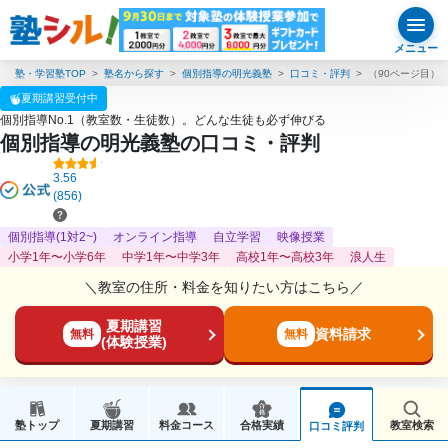
メニュー
塾・学習塾TOP
塾名から探す
個別指導の明光義塾
口コミ・評判
（90ページ目）
夏期講習受付中
個別指導No.1（教室数・生徒数）。どんな生徒も必ず伸びる
個別指導の明光義塾の口コミ・評判
3.56
(856)
個別指導(1対2~)
オンライン指導
自立学習
映像授業
小学1年〜小学6年
中学1年〜中学3年
高校1年〜高校3年
浪人生
＼教室の住所・料金を知りたい方はこちら／
夏期講習
資料請求
無料
無料
(体験授業)
塾トップ
夏期講習
料金コース
合格実績
教室検索
口コミ評判