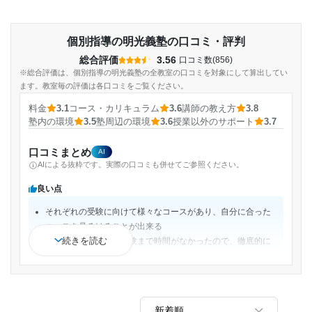
個別指導の明光義塾の口コミ・評判
総合評価
3.56
口コミ数(856)
※総合評価は、個別指導の明光義塾の全教室の口コミを対象にして算出してい
ます。教室毎の評価は各口コミをご覧ください。
料金
3.1
コース・カリキュラム
3.6
講師の教え方
3.8
塾内の環境
3.5
塾周辺の環境
3.6
授業以外のサポート
3.7
口コミまとめ
AI
AIによる抜粋です。実際の口コミも併せてご参照ください。
良い点
それぞれの受験に向けて様々なコースがあり、自分に合った
コースを見るけることが出来る
続きを読む
コースは自分は私立受験まで時間がなかったので、徹底的に
私立校の過去問を解いていき、その後公立校の受験前は塾の
方で用意してくださった問題集をときました
自主学習できる環境がありとても良かったです。自分の時間
でなくても自主学習が可能でバスの待ち時間などに利用して